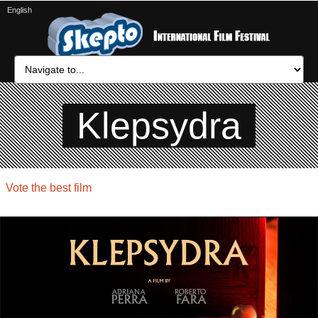
English
Klepsydra
Vote the best film