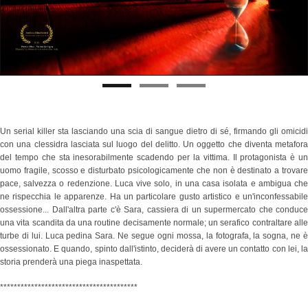
Un serial killer sta lasciando una scia di sangue dietro di sé, firmando gli omicidi
con una clessidra lasciata sul luogo del delitto. Un oggetto che diventa metafora
del tempo che sta inesorabilmente scadendo per la vittima. Il protagonista è un
uomo fragile, scosso e disturbato psicologicamente che non è destinato a trovare
pace, salvezza o redenzione. Luca vive solo, in una casa isolata e ambigua che
ne rispecchia le apparenze. Ha un particolare gusto artistico e un'inconfessabile
ossessione... Dall'altra parte c'è Sara, cassiera di un supermercato che conduce
una vita scandita da una routine decisamente normale; un serafico contraltare alle
turbe di lui. Luca pedina Sara. Ne segue ogni mossa, la fotografa, la sogna, ne è
ossessionato. E quando, spinto dall'istinto, deciderà di avere un contatto con lei, la
storia prenderà una piega inaspettata.
****************************************