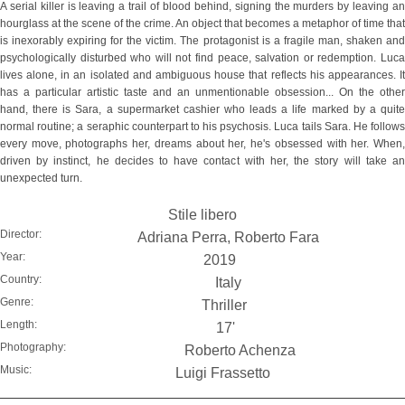
A serial killer is leaving a trail of blood behind, signing the murders by leaving an
hourglass at the scene of the crime. An object that becomes a metaphor of time that
is inexorably expiring for the victim. The protagonist is a fragile man, shaken and
psychologically disturbed who will not find peace, salvation or redemption. Luca
lives alone, in an isolated and ambiguous house that reflects his appearances. It
has a particular artistic taste and an unmentionable obsession... On the other
hand, there is Sara, a supermarket cashier who leads a life marked by a quite
normal routine; a seraphic counterpart to his psychosis. Luca tails Sara. He follows
every move, photographs her, dreams about her, he's obsessed with her. When,
driven by instinct, he decides to have contact with her, the story will take an
unexpected turn.
Stile libero
Director:
Adriana Perra, Roberto Fara
Year:
2019
Country:
Italy
Genre:
Thriller
Length:
17'
Photography:
Roberto Achenza
Music:
Luigi Frassetto