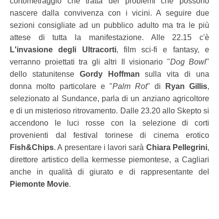
cortometraggio che tratta dei problemi che possono
nascere dalla convivenza con i vicini. A seguire due
sezioni consigliate ad un pubblico adulto ma tra le più
attese di tutta la manifestazione. Alle 22.15 c'è
L'invasione degli Ultracorti
, film sci-fi e fantasy, e
verranno proiettati tra gli altri Il visionario "
Dog Bowl
"
dello statunitense
Gordy Hoffman
sulla vita di una
donna molto particolare e "
Palm Rot
" di
Ryan Gillis
,
selezionato al Sundance, parla di un anziano agricoltore
e di un misterioso ritrovamento. Dalle 23.20 allo Skepto si
accendono le luci rosse con la selezione di corti
provenienti dal festival torinese di cinema erotico
Fish&Chips
. A presentare i lavori sarà
Chiara Pellegrini
,
direttore artistico della kermesse piemontese, a Cagliari
anche in qualità di giurato e di rappresentante del
Piemonte Movie
.