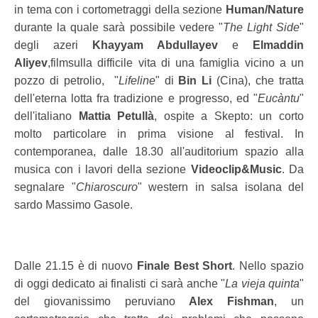
in tema con i cortometraggi della sezione
Human/Nature
durante la quale sarà possibile vedere "
The Light Side
"
degli azeri
Khayyam Abdullayev
e
Elmaddin
Aliyev
,filmsulla difficile vita di una famiglia vicino a un
pozzo di petrolio, "
Lifeline
" di
Bin Li
(Cina), che tratta
dell'eterna lotta fra tradizione e progresso, ed "
Eucàntu
"
dell'italiano
Mattia Petullà
, ospite a Skepto: un corto
molto particolare in prima visione al festival. In
contemporanea, dalle 18.30 all'auditorium spazio alla
musica con i lavori della sezione
Videoclip&Music
. Da
segnalare "
Chiaroscuro
" western in salsa isolana del
sardo Massimo Gasole.
Dalle 21.15 è di nuovo
Finale Best Short
. Nello spazio
di oggi dedicato ai finalisti ci sarà anche "
La vieja quinta
"
del giovanissimo peruviano
Alex Fishman
, un