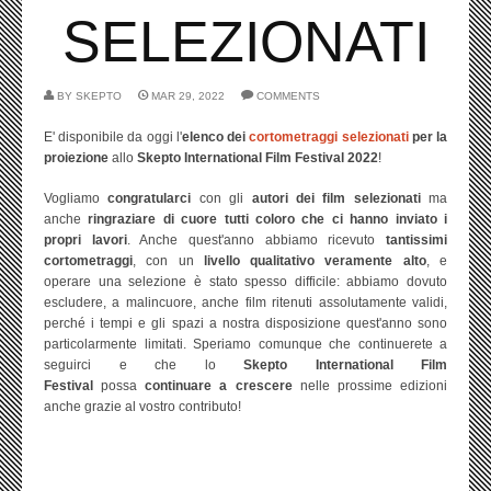
SELEZIONATI
BY
SKEPTO
MAR 29, 2022
COMMENTS
E' disponibile da oggi l'
elenco dei
cortometraggi selezionati
per la
proiezione
allo
Skepto International Film Festival 2022
!
Vogliamo
congratularci
con gli
autori dei film selezionati
ma
anche
ringraziare di cuore tutti coloro che ci hanno inviato i
propri lavori
. Anche quest'anno abbiamo ricevuto
tantissimi
cortometraggi
, con un
livello qualitativo veramente alto
, e
operare una selezione è stato spesso difficile: abbiamo dovuto
escludere, a malincuore, anche film ritenuti assolutamente validi,
perché i tempi e gli spazi a nostra disposizione quest'anno sono
particolarmente limitati. Speriamo comunque che continuerete a
seguirci e che lo
Skepto International Film
Festival
possa
continuare a crescere
nelle prossime edizioni
anche grazie al vostro contributo!