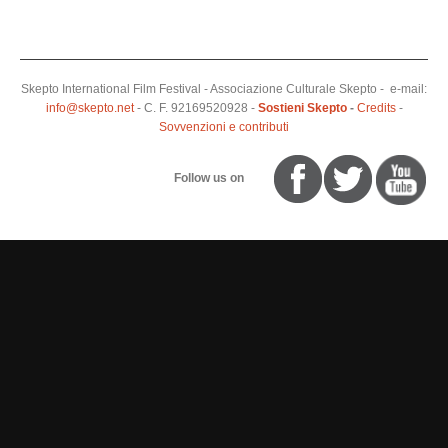
Skepto International Film Festival - Associazione Culturale Skepto - e-mail:
info@skepto.net
- C. F. 92169520928 -
Sostieni Skepto
-
Credits
-
Sovvenzioni e contributi
Follow us on