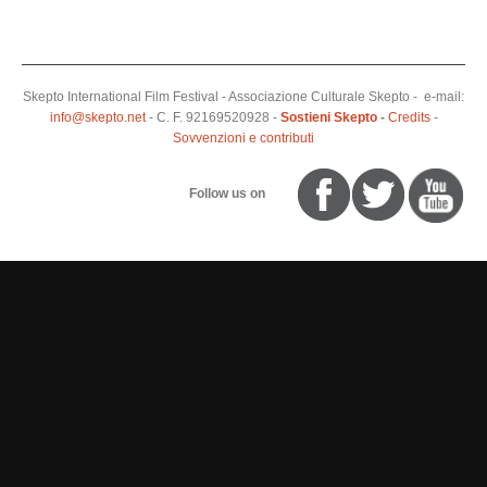
Skepto International Film Festival - Associazione Culturale Skepto - e-mail:
info@skepto.net
- C. F. 92169520928 -
Sostieni Skepto
-
Credits
-
Sovvenzioni e contributi
Follow us on