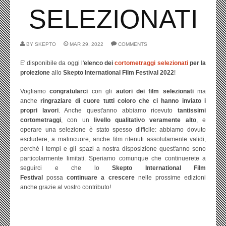
SELEZIONATI
BY
SKEPTO
MAR 29, 2022
COMMENTS
E' disponibile da oggi l'
elenco dei
cortometraggi selezionati
per la
proiezione
allo
Skepto International Film Festival 2022
!
Vogliamo
congratularci
con gli
autori dei film selezionati
ma
anche
ringraziare di cuore tutti coloro che ci hanno inviato i
propri lavori
. Anche quest'anno abbiamo ricevuto
tantissimi
cortometraggi
, con un
livello qualitativo veramente alto
, e
operare una selezione è stato spesso difficile: abbiamo dovuto
escludere, a malincuore, anche film ritenuti assolutamente validi,
perché i tempi e gli spazi a nostra disposizione quest'anno sono
particolarmente limitati. Speriamo comunque che continuerete a
seguirci e che lo
Skepto International Film
Festival
possa
continuare a crescere
nelle prossime edizioni
anche grazie al vostro contributo!