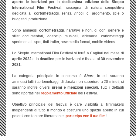
aperte le iscrizioni
per la
dodicesima edizione
dello
Skepto
International Film Festival
, rassegna di natura competitiva
dedicata ai
cortometraggi
, senza vincoli di argomento, stile o
budget di produzione.
Sono ammessi
cortometraggi
, narrativi e non, di ogni genere e
stile: documentari, videoclip musicali, videoarte, cortometraggi
sperimentali, spot, finti trailer, new media format, mobile videos...
Lo Skepto International Film Festival si terrà a Cagliari nel mese di
aprile 2022
e la
deadline
per le iscrizioni è fissata al
30 novembre
2021
.
La categoria principale in concorso è
Short
, in cui saranno
ammessi tutti i cortometraggi di durata non superiore a 20 minuti; ci
saranno inoltre diversi
premi e menzioni speciali
. Tutti i dettagli
sono riportati nel
regolamento ufficiale
del Festival.
Obiettivo principale del festival è dare visibilità ai filmmakers
indipendenti di tutto il mondo e costruire uno spazio aperto in cui
potersi confrontare liberamente:
partecipa con il tuo film
!