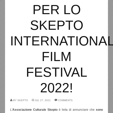
PER LO
SKEPTO
INTERNATIONA
FILM
FESTIVAL
2022!
BY
SKEPTO
JUL 27, 2021
COMMENTS
L'
Associazione Culturale Skepto
è lieta di annunciare che
sono