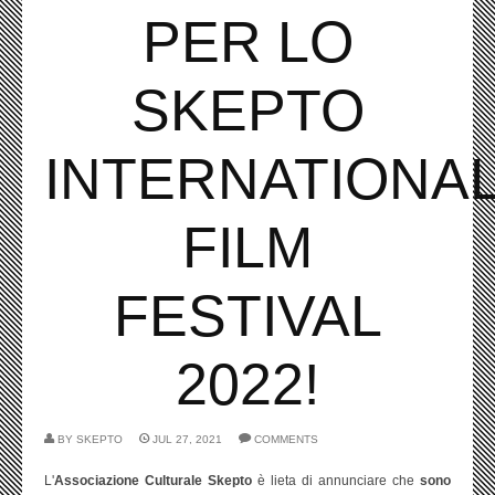
PER LO
SKEPTO
INTERNATIONA
FILM
FESTIVAL
2022!
BY
SKEPTO
JUL 27, 2021
COMMENTS
L'
Associazione Culturale Skepto
è lieta di annunciare che
sono