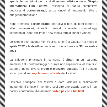
aperte le iscrizioni
per la
dodicesima edizione
dello
Skepto
International Film Festival
, rassegna di natura competitiva
dedicata ai
cortometraggi
, senza vincoli di argomento, stile o
budget di produzione.
Sono ammessi
cortometraggi
, narrativi e non, di ogni genere e
stile: documentari, videoclip musicali, videoarte, cortometraggi
sperimentali, spot, finti trailer, new media format, mobile videos...
Lo Skepto International Film Festival si terrà a Cagliari nel mese di
aprile 2022
e la
deadline
per le iscrizioni è fissata al
30 novembre
2021
.
La categoria principale in concorso è
Short
, in cui saranno
ammessi tutti i cortometraggi di durata non superiore a 20 minuti; ci
saranno inoltre diversi
premi e menzioni speciali
. Tutti i dettagli
sono riportati nel
regolamento ufficiale
del Festival.
Obiettivo principale del festival è dare visibilità ai filmmakers
indipendenti di tutto il mondo e costruire uno spazio aperto in cui
potersi confrontare liberamente:
partecipa con il tuo film
!