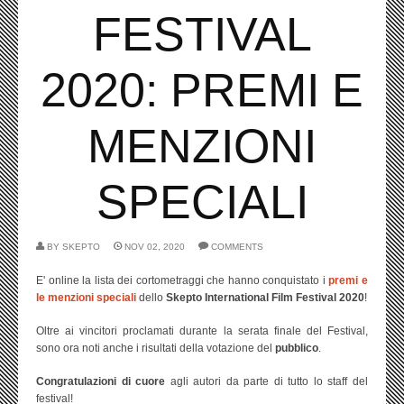
FESTIVAL
2020: PREMI E
MENZIONI
SPECIALI
BY
SKEPTO
NOV 02, 2020
COMMENTS
E' online la lista dei cortometraggi che hanno conquistato i
premi e
le menzioni speciali
dello
Skepto International Film Festival 2020
!
Oltre ai vincitori proclamati durante la serata finale del Festival,
sono ora noti anche i risultati della votazione del
pubblico
.
Congratulazioni di cuore
agli autori da parte di tutto lo staff del
festival!