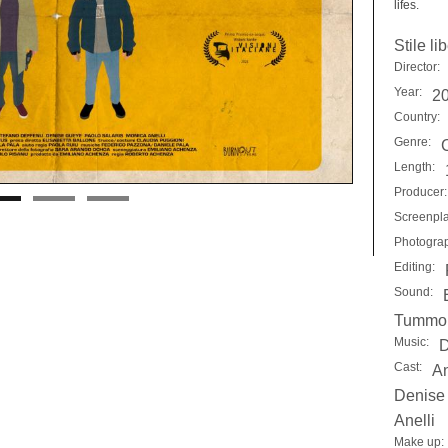
lifes.
Stile li
Director:
Year:
2
Country:
Genre:
Length:
Producer:
Screenpla
Photogra
Editing:
Sound:
Tummo
Music:
D
Cast:
An
Denise 
Anelli
Make up: