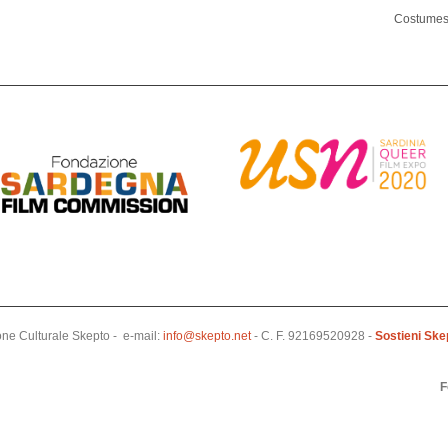
Costumes
ione Culturale Skepto - e-mail:
info@skepto.net
- C. F. 92169520928 -
Sostieni Ske
F