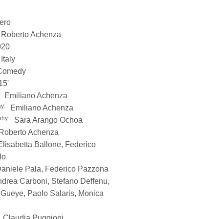
bero
Roberto Achenza
020
Italy
Comedy
15'
Emiliano Achenza
y:
Emiliano Achenza
phy:
Sara Arango Ochoa
Roberto Achenza
Elisabetta Ballone, Federico
lo
aniele Pala, Federico Pazzona
drea Carboni, Stefano Deffenu,
Gueye, Paolo Salaris, Monica
Claudia Puggioni