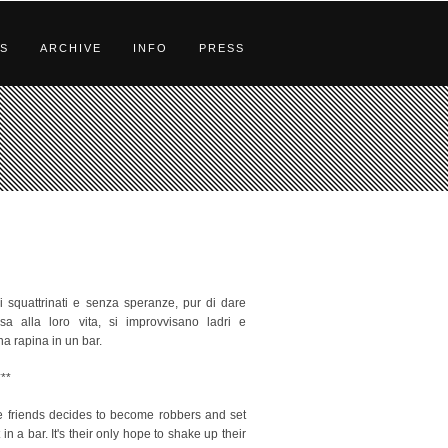
S
ARCHIVE
INFO
PRESS
 squattrinati e senza speranze, pur di dare
a alla loro vita, si improvvisano ladri e
a rapina in un bar.
***
 friends decides to become robbers and set
 in a bar. It's their only hope to shake up their