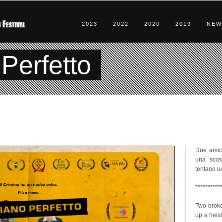
2023
2022
2020
2019
NEW
Perfetto
Due amici
una scoss
tentano un
**********
Two broke
up a heist