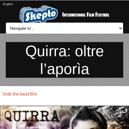
English
Quirra: oltre
l’aporìa
Vote the best film