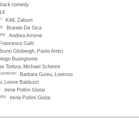
Black comedy
14'
n:
K48, Zabum
y:
Brando De Sica
phy:
Andrea Arnone
Francesco Galli
Bruno Glisbergh, Paolo Amici
iego Buongiorno
x Tortora, Michael Schermi
 producer:
Barbara Guieu, Lorenzo
i, Leone Balduzzi
:
Irene Pollini Giolai
phy:
Irene Pollini Giolai