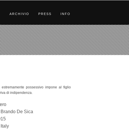
S
ARCHIVIO
PRESS
INFO
 estremamente possessivo impone al figlio
riva di indipendenza.
bero
Brando De Sica
015
Italy