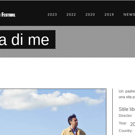
2023
2022
2020
2019
NEW
a di me
Un padre
una vita p
Stile li
Director:
Year:
2
Country: