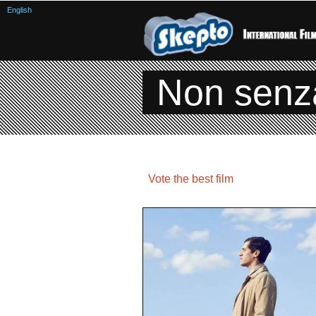
English
Non senz
Vote the best film