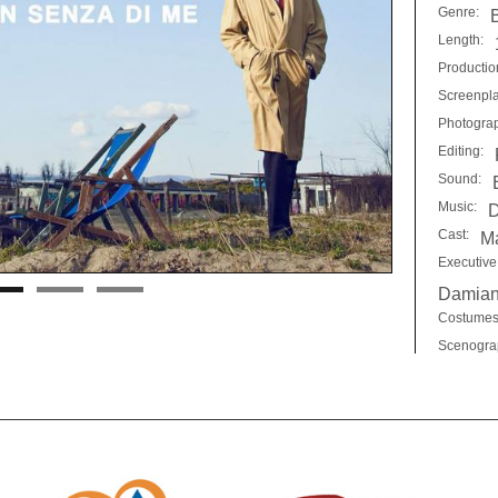
Genre:
Length:
Productio
Screenpla
Photogra
Editing:
Sound:
Music:
D
Cast:
Ma
Executive
Damian
Costumes
Scenogra