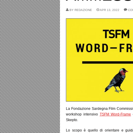
BY
REDAZIONE
APR 13, 2022
CO
La Fondazione Sardegna Film Commission 
workshop intensivo
TSFM Word-Frame
c
Skepto.
Lo scopo è quello di orientare e guidar