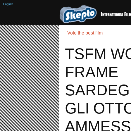
English
Vote the best film
TSFM W
FRAME
SARDEG
GLI OTT
AMMESS