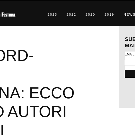
2023
2022
2020
2019
NEW
SUB
MAI
ORD-
EMAIL
NA: ECCO
O AUTORI
I