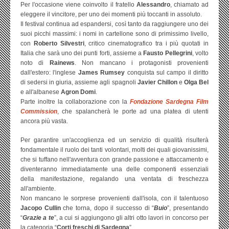
Per l'occasione viene coinvolto il fratello
Alessandro
, chiamato ad
eleggere il vincitore, per uno dei momenti più toccanti in assoluto.
Il festival continua ad espandersi, così tanto da raggiungere uno dei
suoi picchi massimi: i nomi in cartellone sono di primissimo livello,
con
Roberto Silvestri
, critico cinematografico tra i più quotati in
Italia che sarà uno dei punti forti, assieme a
Fausto Pellegrini
, volto
noto di
Rainews
. Non mancano i protagonisti provenienti
dall'estero: l'inglese
James Rumsey
conquista sul campo il diritto
di sedersi in giuria, assieme agli spagnoli
Javier Chillon
e
Olga Bel
e all'albanese
Agron Domi
.
Parte inoltre la collaborazione con la
Fondazione Sardegna Film
Commission
, che spalancherà le porte ad una platea di utenti
ancora più vasta.
Per garantire un'accoglienza ed un servizio di qualità risulterà
fondamentale il ruolo dei tanti volontari, molti dei quali giovanissimi,
che si tuffano nell'avventura con grande passione e attaccamento e
diventeranno immediatamente una delle componenti essenziali
della manifestazione, regalando una ventata di freschezza
all'ambiente.
Non mancano le sorprese provenienti dall'isola, con il talentuoso
Jacopo Cullin
che torna, dopo il successo di “
Buio
”, presentando
“
Grazie a te
”, a cui si aggiungono gli altri otto lavori in concorso per
la categoria “
Corti freschi di Sardegna
”.