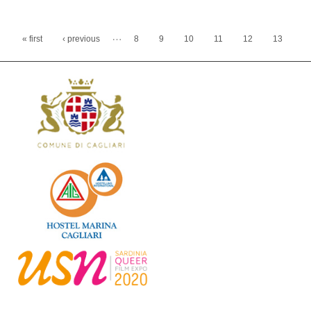
Pages
…
« first
‹ previous
8
9
10
11
12
13
14
15
16